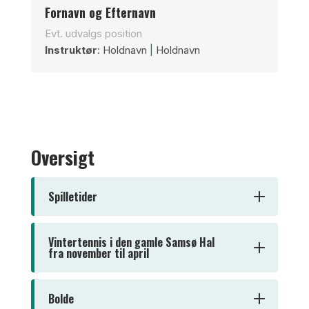
Fornavn og Efternavn
Evt. udvalgs position
Instruktør
: Holdnavn
|
Holdnavn
Oversigt
Spilletider
Vintertennis i den gamle Samsø Hal
fra november til april
Bolde